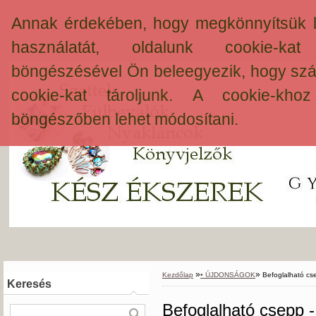
Annak érdekében, hogy megkönnyítsük 
használatát, oldalunk cookie-ka
böngészésével Ön beleegyezik, hogy szá
cookie-kat tároljunk. A cookie-khoz
böngészőben lehet módosítani.
»
»
Kezdőlap
• ÚJDONSÁGOK
Befoglalható cs
Keresés
Befoglalható csepp 