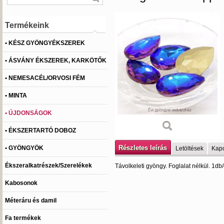
Termékeink
• KÉSZ GYÖNGYÉKSZEREK
• ÁSVÁNY ÉKSZEREK, KARKÖTŐK
• NEMESACÉL/ORVOSI FÉM
• MINTA
• ÚJDONSÁGOK
• ÉKSZERTARTÓ DOBOZ
Részletes leírás
• GYÖNGYÖK
Letöltések
Kapc
Ékszeralkatrészek/Szerelékek
Távolkeleti gyöngy. Foglalat nélkül. 1d
Kabosonok
Méteráru és damil
Fa termékek