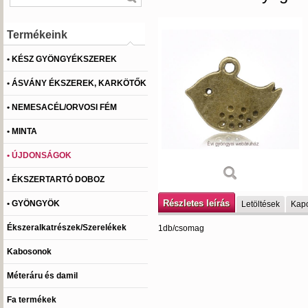
Termékeink
• KÉSZ GYÖNGYÉKSZEREK
• ÁSVÁNY ÉKSZEREK, KARKÖTŐK
• NEMESACÉL/ORVOSI FÉM
• MINTA
• ÚJDONSÁGOK
• ÉKSZERTARTÓ DOBOZ
Részletes leírás
• GYÖNGYÖK
Letöltések
Kapc
Ékszeralkatrészek/Szerelékek
1db/csomag
Kabosonok
Méteráru és damil
Fa termékek