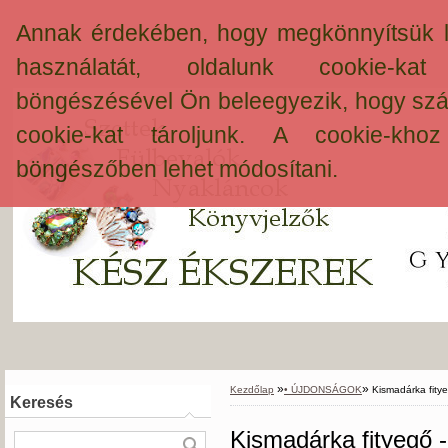
Annak érdekében, hogy megkönnyítsük 
használatát, oldalunk cookie-ka
böngészésével Ön beleegyezik, hogy szá
cookie-kat tároljunk. A cookie-khoz
böngészőben lehet módosítani.
»
»
Kezdőlap
• ÚJDONSÁGOK
Kismadárka fitye
Keresés
Kismadárka fityegő -