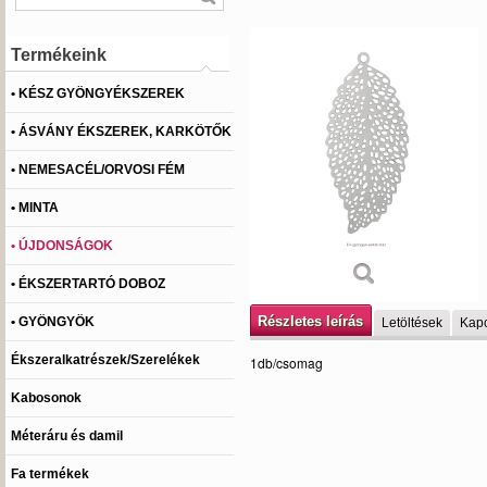
Termékeink
• KÉSZ GYÖNGYÉKSZEREK
• ÁSVÁNY ÉKSZEREK, KARKÖTŐK
• NEMESACÉL/ORVOSI FÉM
• MINTA
• ÚJDONSÁGOK
• ÉKSZERTARTÓ DOBOZ
Részletes leírás
• GYÖNGYÖK
Letöltések
Kapc
Ékszeralkatrészek/Szerelékek
1db/csomag
Kabosonok
Méteráru és damil
Fa termékek