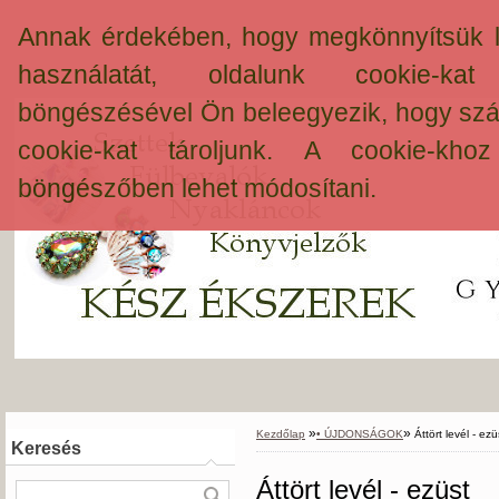
Annak érdekében, hogy megkönnyítsük 
használatát, oldalunk cookie-ka
böngészésével Ön beleegyezik, hogy szá
cookie-kat tároljunk. A cookie-khoz
böngészőben lehet módosítani.
»
»
Kezdőlap
• ÚJDONSÁGOK
Áttört levél - ezü
Keresés
Áttört levél - ezüst